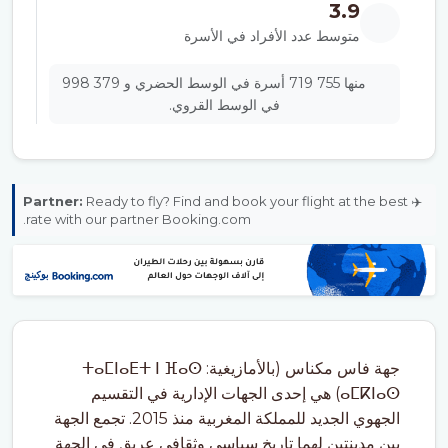
3.9
متوسط عدد الأفراد في الأسرة
منها 755 719 أسرة في الوسط الحضري و 379 998
في الوسط القروي.
Partner:
Ready to fly? Find and book your flight at the best
✈️
rate with our partner Booking.com.
جهة فاس مكناس (بالأمازيغية: ⵜⴰⵎⵏⴰⴹⵜ ⵏ ⴼⴰⵙ
ⴰⵎⴽⵏⴰⵙ) هي إحدى الجهات الإدارية في التقسيم
الجهوي الجديد للمملكة المغربية منذ 2015. تجمع الجهة
بين مدينتين لهما تاريخ سياسي وثقافي عريق في الجهة