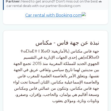
Partner:
Need to get around? Don't miss out on the best
🚗
car rental deals with our partner Booking.com.
نبذة عن جهة فاس - مكناس
جهة فاس مكناس (بالأمازيغية: ⵜⴰⵎⵏⴰⴹⵜ ⵏ ⴼⴰⵙ
ⴰⵎⴽⵏⴰⵙ)هي إحدى الجهات الإدارية في التقسيم
الجهوي الجديد للمملكة المغربية منذ 2015. تجمع الجهة
بين مدينتين لهما تاريخ سياسي وثقافي عريق في الجهة
نفسها، ويتعلق الأمر بالعاصمة العلمية للمغرب فاس
والعاصمة الإسماعيلية مكناس، اللتان أصبحتا تحت لواء
جهة فاس مكناس، وتتكون من عمالتي فاس ومكناس
وسبعة أقاليم هي بولمان، والحاجب، وإفران، وصفرو،
وتاونات وتازة، ومولاي يعقوب