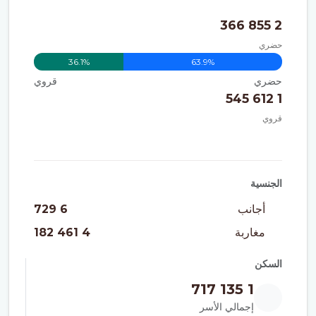
2 855 366
حضري
36.1%
63.9%
حضري
قروي
1 612 545
قروي
الجنسية
أجانب
6 729
مغاربة
4 461 182
السكن
1 135 717
إجمالي الأسر