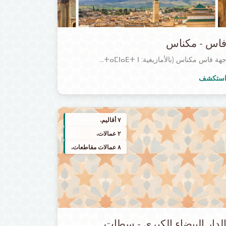
اس - مكناس
هة فاس مكناس (بالأمازيغية: ⵜⴰⵎⵏⴰⴹⵜ ⵏ...
ستكشف
٧ أقاليم.
٢ عمالات.
٨ عمالات مقاطعات.
لدار البيضاء الكبرى - سطات