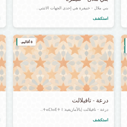
بني ملال - خنيفرة هي إحدى الجهات الاثنتي...
ا
استكشف
ا
٥ أقاليم.
درعة - تافيلالت
س
درعة - تافيلالت (بالأمازيغية: ⵜⴰⵎⵏⴰⴹⵜ ⵏ...
س
استكشف
ا