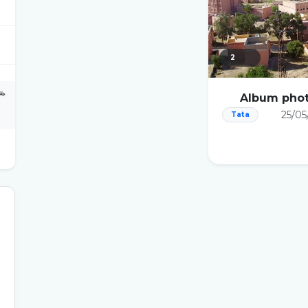
2
🚗
Album phot
25/05
Tata