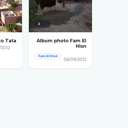
2
o Tata
Album photo Fam El
Hisn
/2012
Fam El Hisn
06/09/2012