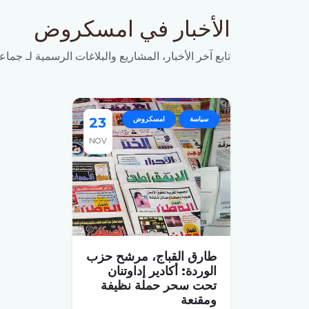
الأخبار في امسكروض
تابع آخر الأخبار، المشاريع والبلاغات الرسمية لـ جماع
سياسة
امسكروض
23
NOV
طارق القباج، مرشح حزب
الوردة: أكادير إداوتنان
تحت سحر حملة نظيفة
ومقنعة