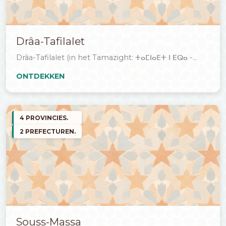
Drâa-Tafilalet
Drâa-Tafilalet (in het Tamazight: ⵜⴰⵎⵏⴰⴹⵜ ⵏ ⴹⵕⴰ -...
ONTDEKKEN
4 PROVINCIES.
2 PREFECTUREN.
Souss-Massa