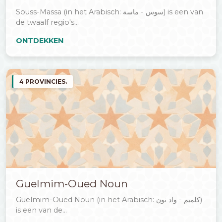
Souss-Massa (in het Arabisch: سوس - ماسة) is een van
de twaalf regio's...
ONTDEKKEN
4 PROVINCIES.
Guelmim-Oued Noun
Guelmim-Oued Noun (in het Arabisch: كلميم - واد نون)
is een van de...