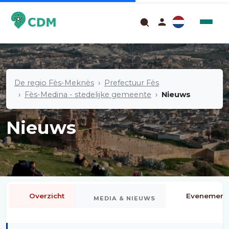
De regio Fès-Meknès
Prefectuur Fès
Fès-Medina - stedelijke gemeente
Nieuws
Nieuws
Overzicht
Evenement
MEDIA & NIEUWS