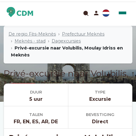
De regio Fès-Meknès
Prefectuur Meknès
Meknès - stad
Dagexcursies
Privé-excursie naar Volubilis, Moulay Idriss en
Meknès
Privé-excursie naar Volubilis,
Moulay Idriss en Meknès
Excursie
DUUR
TYPE
5 uur
Excursie
TALEN
BEVESTIGING
FR, EN, ES, AR, DE
Direct