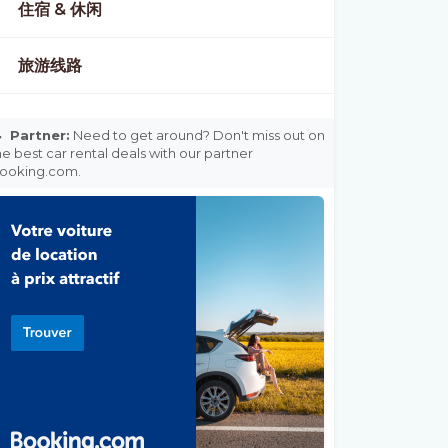
住宿 & 休闲
旅游线路

Partner:
Need to get around? Don't miss out on
he best car rental deals with our partner
ooking.com.