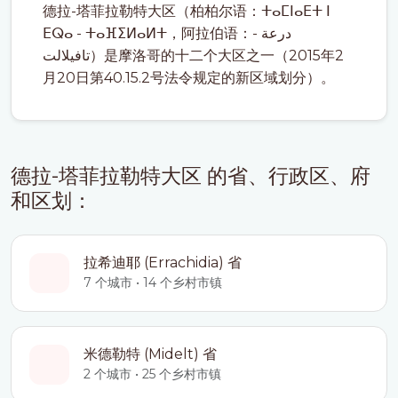
德拉-塔菲拉勒特大区（柏柏尔语：ⵜⴰⵎⵏⴰⴹⵜ ⵏ
ⴹⵕⴰ - ⵜⴰⴼⵉⵍⴰⵍⵜ，阿拉伯语：درعة -
تافيلالت）是摩洛哥的十二个大区之一（2015年2
月20日第40.15.2号法令规定的新区域划分）。
德拉-塔菲拉勒特大区 的省、行政区、府
和区划：
拉希迪耶 (Errachidia) 省
7 个城市 • 14 个乡村市镇
米德勒特 (Midelt) 省
2 个城市 • 25 个乡村市镇