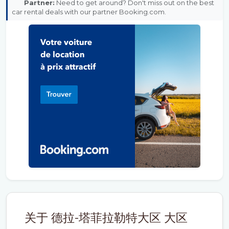
Partner:
Need to get around? Don't miss out on the best
car rental deals with our partner Booking.com.
关于 德拉-塔菲拉勒特大区 大区