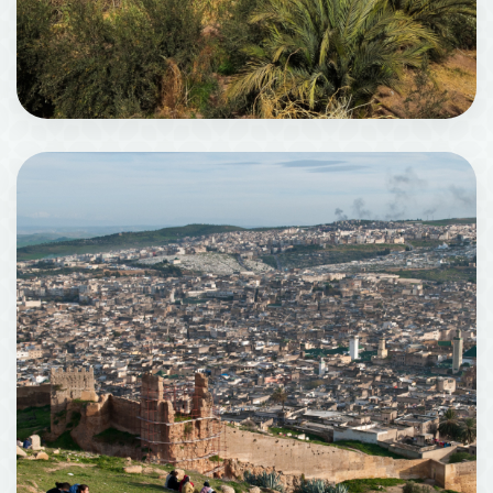
瓦尔扎扎特
433 机构场所