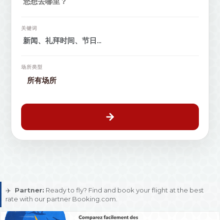
关键词
场所类型
✈️
Partner:
Ready to fly? Find and book your flight at the best
rate with our partner Booking.com.