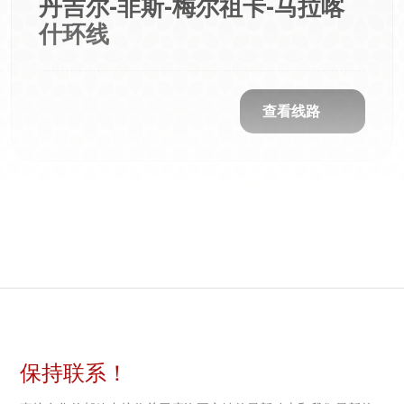
丹吉尔-非斯-梅尔祖卡-马拉喀
什环线
查看线路
保持联系！