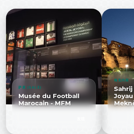
梅克内斯
Sahrij
萨累 (SALÉ)
Musée du Football
Joyau
Marocain - MFM
Mekn
发现