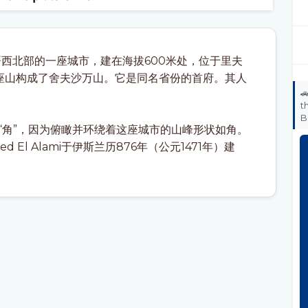
这两座山构成了舍夫沙万山。它是同名省份的首府。其人

t
B
意为“角”，因为俯瞰并环绕着这座城市的山峰形状如角。
Rached El Alami于伊斯兰历876年（公元1471年）建