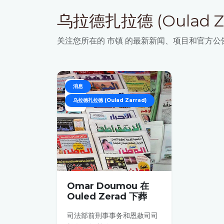
乌拉德扎拉德 (Oulad Z
关注您所在的 市镇 的最新新闻、项目和官方公
05
消息
乌拉德扎拉德 (Oulad Zarrad)
DEC
Omar Doumou 在
Ouled Zerad 下葬
司法部前刑事事务和恩赦司司