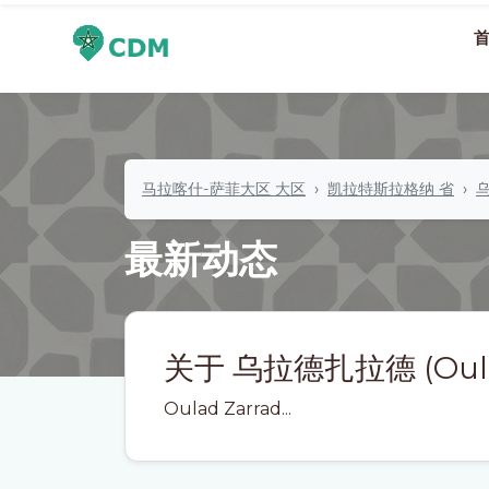
马拉喀什-萨菲大区 大区
凯拉特斯拉格纳 省
乌
最新动态
关于 乌拉德扎拉德 (Oulad
Oulad Zarrad...