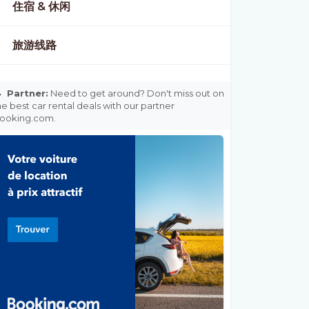
住宿 & 休闲
旅游线路

Partner:
Need to get around? Don't miss out on
he best car rental deals with our partner
ooking.com.