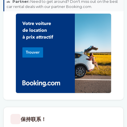
🚗
Partner:
Need to get around? Don't miss out on the best
car rental deals with our partner Booking.com.
保持联系！