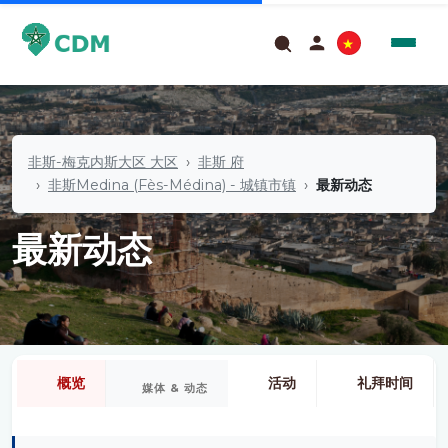
非斯-梅克内斯大区 大区
非斯 府
非斯Medina (Fès-Médina) - 城镇市镇
最新动态
最新动态
概览
活动
礼拜时间
媒体 & 动态