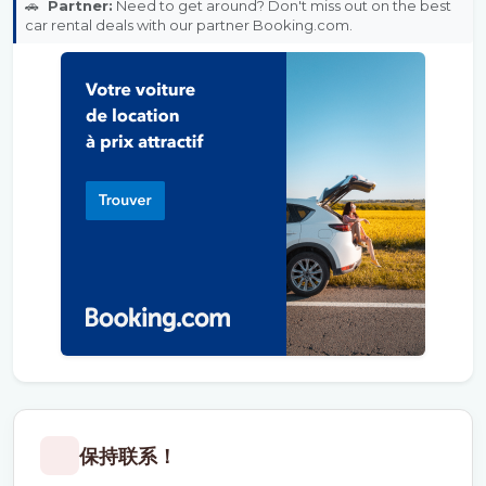
🚗
Partner:
Need to get around? Don't miss out on the best
car rental deals with our partner Booking.com.
保持联系！