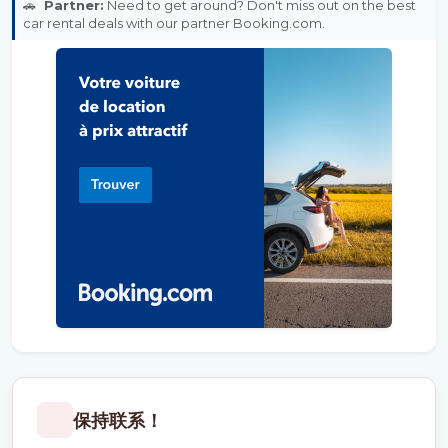
🚗
Partner:
Need to get around? Don't miss out on the best
car rental deals with our partner Booking.com.
保持联系！