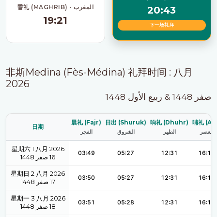
昏礼 (MAGHRIB) - المغرب
20:43
19:21
下一场礼拜
非斯Medina (Fès-Médina) 礼拜时间 : 八月
2026
صفر 1448 & ربيع الأول 1448
晨礼 (Fajr)
日出 (Shuruk)
晌礼 (Dhuhr)
晡礼 (Asr
日期
العصر
الظهر
الشروق
الفجر
星期六 1 八月 2026
03:49
05:27
12:31
16:10
1448
صفر
16
星期日 2 八月 2026
03:50
05:27
12:31
16:10
1448
صفر
17
星期一 3 八月 2026
03:51
05:28
12:31
16:10
1448
صفر
18