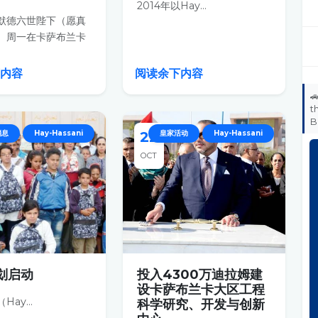
2014年以Hay...
默德六世陛下（愿真
）周一在卡萨布兰卡
下内容
阅读余下内容

t
B
消息
Hay-Hassani
22
皇家活动
Hay-Hassani
OCT
划启动
投入4300万迪拉姆建
设卡萨布兰卡大区工程
ay...
科学研究、开发与创新