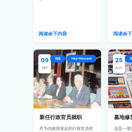
阅读余下内容
阅读余
09
消息
Hay-Hassani
25
SEP
AUG
新任行政官员就职
墓地修
作为内政部发起的行政官员部
这是一项