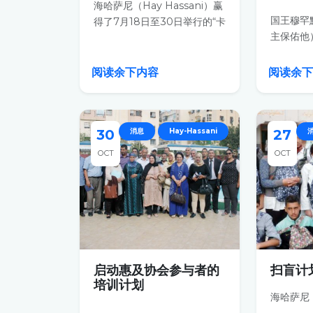
海哈萨尼（Hay Hassani）赢
国王穆罕
得了7月18日至30日举行的“卡
主保佑他
萨足球杯”（Casa Foot...
Hay...
阅读余下内容
阅读余
30
消息
Hay-Hassani
27
OCT
OCT
启动惠及协会参与者的
扫盲计
培训计划
海哈萨尼（H
...