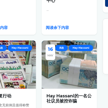
中心
...
下内容
阅读余下内容
消息
Hay-Hassani
16
消息
Hay-Hassani
MAY
复行动
Hay Hassani的一名公
社议员被控诈骗
史无前例且值得称赞