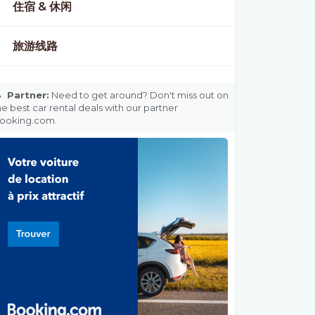
住宿 & 休闲
旅游线路

Partner:
Need to get around? Don't miss out on
he best car rental deals with our partner
ooking.com.