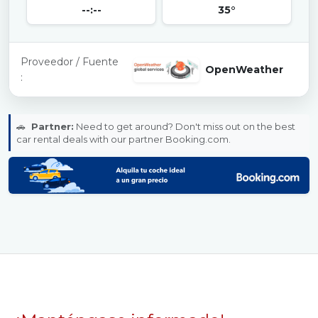
--:--
35°
Proveedor / Fuente
OpenWeather
:
🚗
Partner:
Need to get around? Don't miss out on the best
car rental deals with our partner Booking.com.