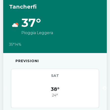
Tancherfi
37°
Pioggia Leggera
35°
14%
PREVISIONI
SAT
38°
24°