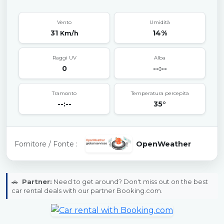
Vento
Umidità
31
14%
Km/h
Raggi UV
Alba
0
--:--
Tramonto
Temperatura percepita
--:--
35°
Fornitore / Fonte :
OpenWeather
🚗
Partner:
Need to get around? Don't miss out on the best
car rental deals with our partner Booking.com.