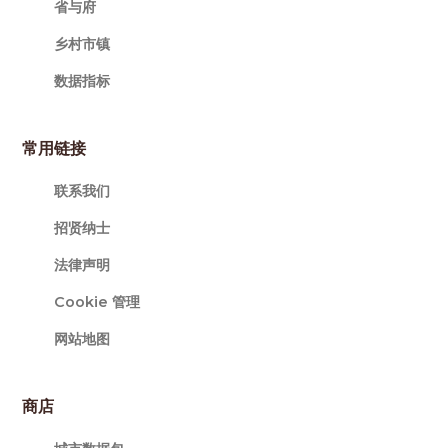
省与府
乡村市镇
数据指标
常用链接
联系我们
招贤纳士
法律声明
Cookie 管理
网站地图
商店