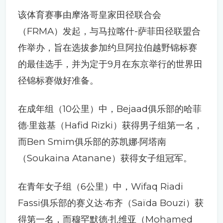
该体育赛事由摩洛哥皇家田径联合会
（FRMA）发起，与马拉喀什-萨菲田径联盟合
作举办，旨在选拔参加约旦阿拉伯越野锦标赛
的最佳选手，并为定于9月在东京举行的世界田
径锦标赛做好准备。
在成年组（10公里）中，Bejaad俱乐部的哈菲
德·里兹基（Hafid Rizki）获得男子组第一名，
而Ben Smim俱乐部的苏凯娜·阿塔南
（Soukaina Atanane）获得女子组冠军。
在青年女子组（6公里）中，Wifaq Riadi
Fassi俱乐部的赛义达·布齐（Saïda Bouzi）获
得第一名，而穆罕默德·扎维亚（Mohamed