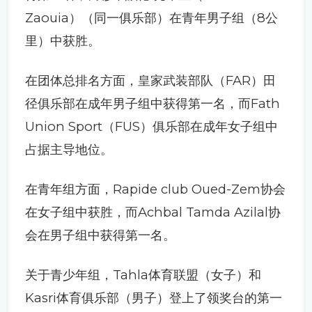
Zaouia）（同一俱乐部）在青年男子组（8公
里）中获胜。
在团体总排名方面，皇家武装部队（FAR）田
径俱乐部在成年男子组中获得第一名，而Fath
Union Sport（FUS）俱乐部在成年女子组中
占据主导地位。
在青年组方面，Rapide club Oued-Zem协会
在女子组中获胜，而Achbal Tamda Azilal协
会在男子组中获得第一名。
关于青少年组，Tahla体育联盟（女子）和
Kasri体育俱乐部（男子）登上了领奖台的第一