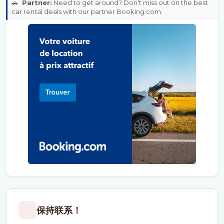
🚗
Partner:
Need to get around? Don't miss out on the best
car rental deals with our partner Booking.com.
保持联系！