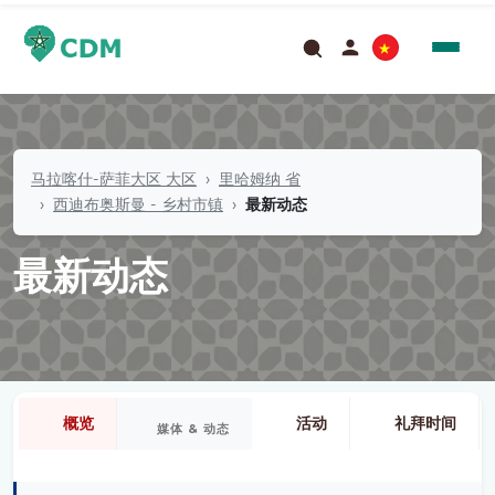
马拉喀什-萨菲大区 大区
里哈姆纳 省
西迪布奥斯曼 - 乡村市镇
最新动态
最新动态
概览
活动
礼拜时间
媒体 & 动态