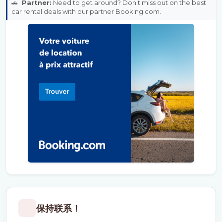
🚗
Partner:
Need to get around? Don't miss out on the best
car rental deals with our partner Booking.com.
保持联系！