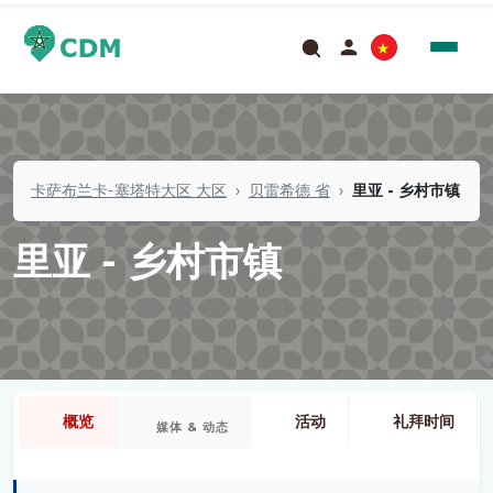
卡萨布兰卡-塞塔特大区 大区
贝雷希德 省
里亚 - 乡村市镇
里亚 - 乡村市镇
概览
活动
礼拜时间
媒体 & 动态