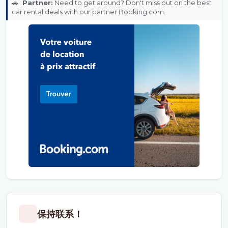
🚗
Partner:
Need to get around? Don't miss out on the best
car rental deals with our partner Booking.com.
保持联系！