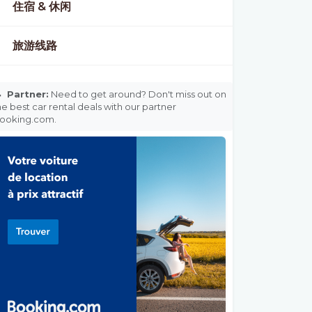
住宿 & 休闲
旅游线路

Partner:
Need to get around? Don't miss out on
he best car rental deals with our partner
ooking.com.