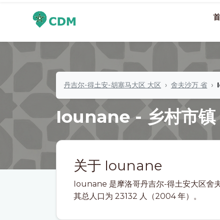
丹吉尔-得土安-胡塞马大区 大区
舍夫沙万 省
Iounane - 乡村市镇
关于 Iounane
Iounane 是摩洛哥丹吉尔-得土安大区
其总人口为 23132 人（2004 年）。