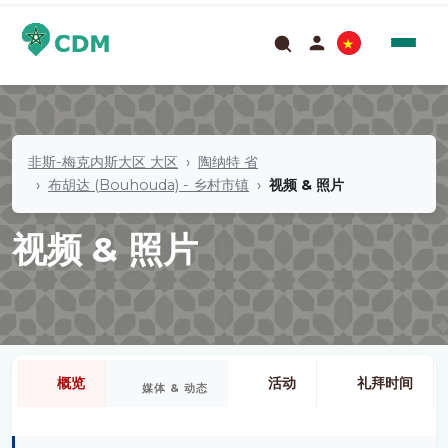
非斯-梅克内斯大区 大区
陶纳特 省
布胡达 (Bouhouda) - 乡村市镇
视频 & 照片
视频 & 照片
概览
活动
礼拜时间
媒体 & 动态