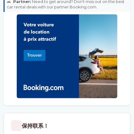
🚗
Partner:
Need to get around? Don't miss out on the best
car rental deals with our partner Booking.com.
保持联系！