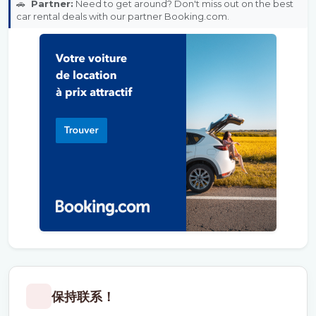
🚗
Partner:
Need to get around? Don't miss out on the best
car rental deals with our partner Booking.com.
保持联系！