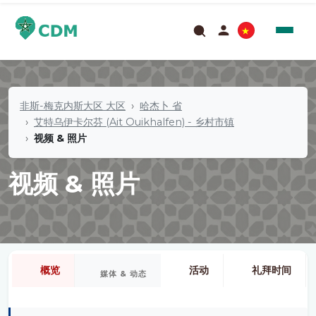
非斯-梅克内斯大区 大区
哈杰卜 省
艾特乌伊卡尔芬 (Ait Ouikhalfen) - 乡村市镇
视频 & 照片
视频 & 照片
概览
活动
礼拜时间
媒体 & 动态