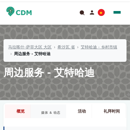
马拉喀什-萨菲大区 大区
希沙瓦 省
艾特哈迪 - 乡村市镇
周边服务 - 艾特哈迪
周边服务 - 艾特哈迪
概览
活动
礼拜时间
媒体 & 动态