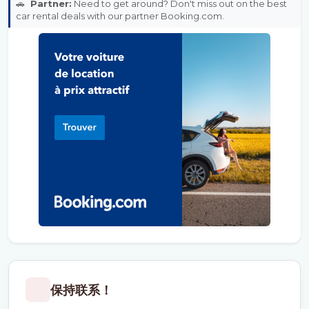
🚗
Partner:
Need to get around? Don't miss out on the best
car rental deals with our partner Booking.com.
保持联系！