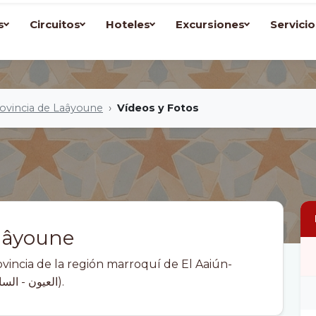
s
Circuitos
Hoteles
Excursiones
Servicio
ovincia de Laâyoune
Vídeos y Fotos
Laâyoune
Saguía el-Hamra (En árabe: العيون - الساقية الحمراء).