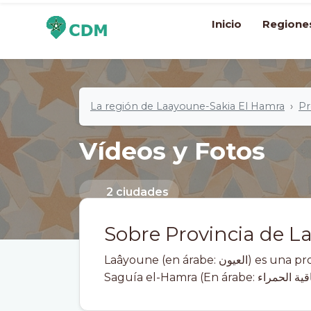
Inicio
Regione
La región de Laayoune-Sakia El Hamra
Pr
Vídeos y Fotos
2 ciudades
Sobre Provincia de 
Laâyoune (en árabe: العيون) es una provincia de la región marroquí de El Aaiún-