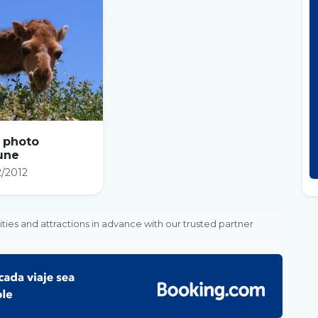
 photo
une
2/2012
vities and attractions in advance with our trusted partner