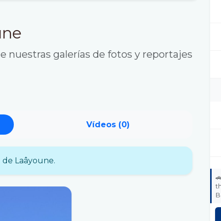
une
 nuestras galerías de fotos y reportajes
Vídeos (0)
a de Laâyoune.

t
B