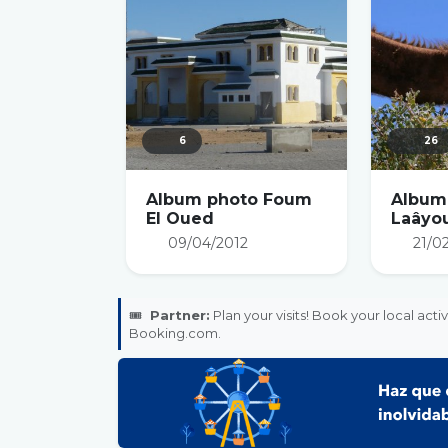
6
26
Album photo Foum
Album
El Oued
Laâyo
09/04/2012
21/0
🎟️
Partner:
Plan your visits! Book your local acti
Booking.com.