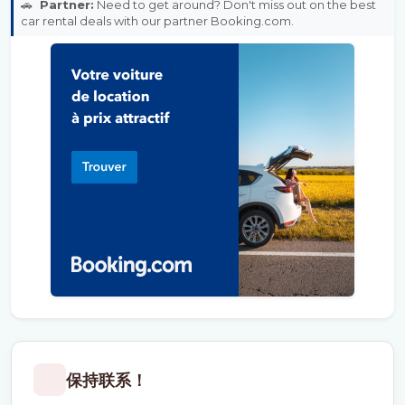
🚗
Partner:
Need to get around? Don't miss out on the best
car rental deals with our partner Booking.com.
保持联系！