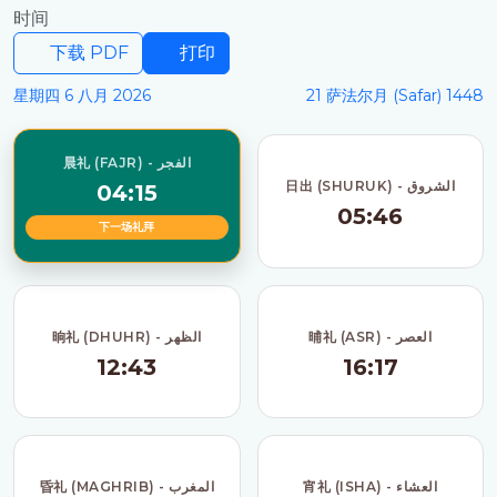
时间
下载 PDF
打印
星期四 6 八月 2026
21 萨法尔月 (Safar) 1448
晨礼 (FAJR) - الفجر
日出 (SHURUK) - الشروق
04:15
05:46
下一场礼拜
晡礼 (ASR) - العصر
晌礼 (DHUHR) - الظهر
12:43
16:17
宵礼 (ISHA) - العشاء
昏礼 (MAGHRIB) - المغرب