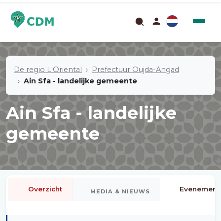
De regio L'Oriental
Prefectuur Oujda-Angad
Ain Sfa - landelijke gemeente
Ain Sfa - landelijke
gemeente
Overzicht
Evenement
MEDIA & NIEUWS