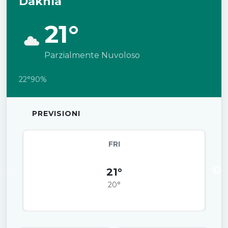
Dakhla
21°
Parzialmente Nuvoloso
22°
90%
PREVISIONI
FRI
21°
20°