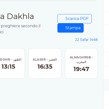
 a Dakhla
Scarica PDF
e preghiere secondo il
Stampa
ci
22 Safar 1448
ALMAGHREB -
ALASER - العصر
ADDOHR - الظهر
المغرب
13:15
16:35
19:47