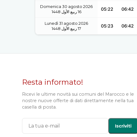
Domenica 30 agosto 2026
05:22
06:42
1448
ربيع الأول
16
Lunedì 31 agosto 2026
05:23
06:42
1448
ربيع الأول
17
Resta informato!
Ricevi le ultime novità sui comuni del Marocco e le
nostre nuove offerte di dati direttamente nella tua
casella di posta.
Iscriviti