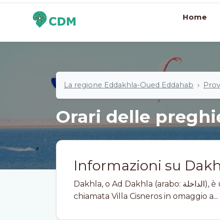
Home
La regione Eddakhla-Oued Eddahab
Prov
Orari delle preghi
Informazioni su Dakh
Dakhla, o Ad Dakhla (arabo: الداخلة), è una città marocchina, precedentemente
chiamata Villa Cisneros in omaggio a...