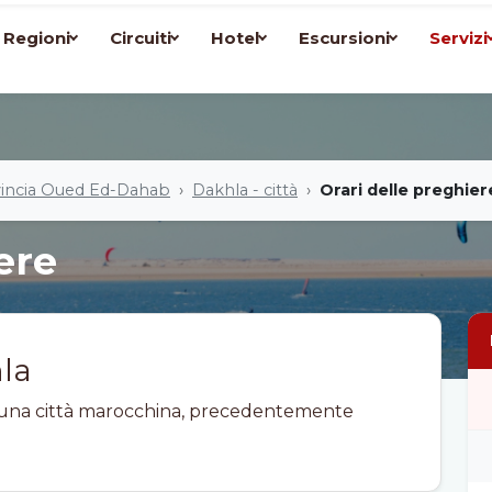
Regioni
Circuiti
Hotel
Escursioni
Servizi
incia Oued Ed-Dahab
Dakhla - città
Orari delle preghier
ere
la