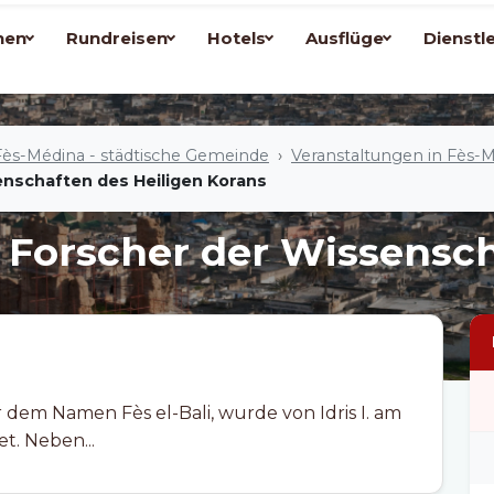
nen
Rundreisen
Hotels
Ausflüge
Dienstl
Fès-Médina - städtische Gemeinde
Veranstaltungen in Fès-
nschaften des Heiligen Korans
 Forscher der Wissensc
 dem Namen Fès el-Bali, wurde von Idris I. am
t. Neben...