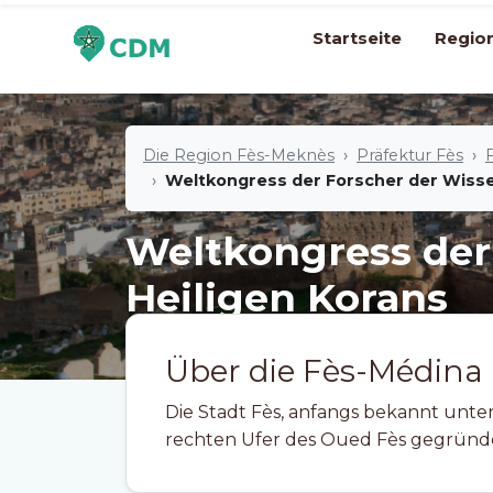
Startseite
Regio
Die Region Fès-Meknès
Präfektur Fès
Weltkongress der Forscher der Wisse
Weltkongress der
Heiligen Korans
Über die Fès-Médina
Die Stadt Fès, anfangs bekannt unter
rechten Ufer des Oued Fès gegründe