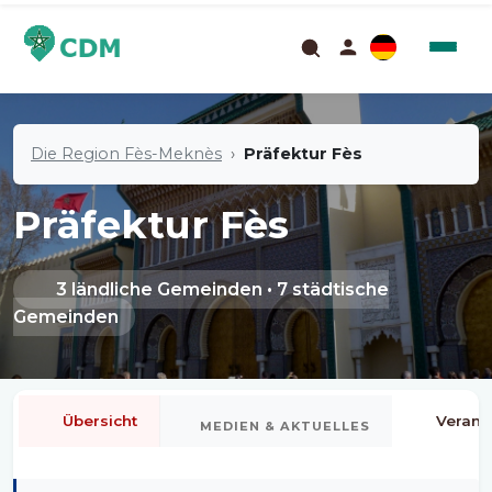
Die Region Fès-Meknès
Präfektur Fès
Präfektur Fès
3 ländliche Gemeinden • 7 städtische
Gemeinden
Übersicht
Verans
MEDIEN & AKTUELLES