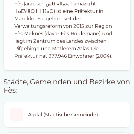
Fès (arabisch عمالة فاس, Tamazight:
ⵜⴰⵎⵖⵓⵔⵜ ⵏ ⴼⴰⵙ) ist eine Präfektur in
Marokko. Sie gehört seit der
Verwaltungsreform von 2015 zur Region
Fès-Meknès (davor Fès-Boulemane) und
liegt im Zentrum des Landes zwischen
Rifgebirge und Mittlerem Atlas. Die
Präfektur hat 977.946 Einwohner (2004).
Städte, Gemeinden und Bezirke von
Fès:
Agdal (Städtische Gemeinde)