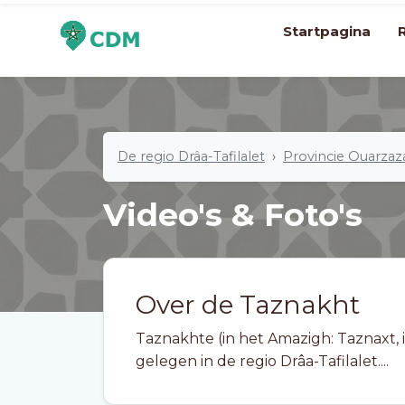
Startpagina
De regio Drâa-Tafilalet
Provincie Ouarzaz
Video's & Foto's
Over de Taznakht
Taznakhte (in het Amazigh: Taznaxt, in het Arabisch: ازناخت
gelegen in de regio Drâa-Tafilalet....