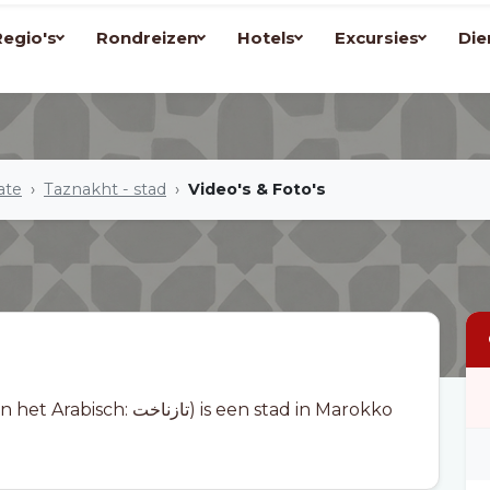
Regio's
Rondreizen
Hotels
Excursies
Die
ate
Taznakht - stad
Video's & Foto's
ت) is een stad in Marokko