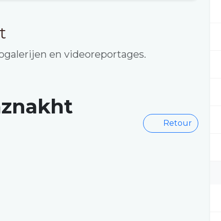
t
galerijen en videoreportages.
aznakht
Retour