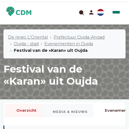
De regio L'Oriental
Prefectuur Oujda-Angad
Oujda - stad
Evenementen in Oujda
Festival van de «Karan» uit Oujda
Festival van de
«Karan» uit Oujda
Overzicht
Evenement
MEDIA & NIEUWS