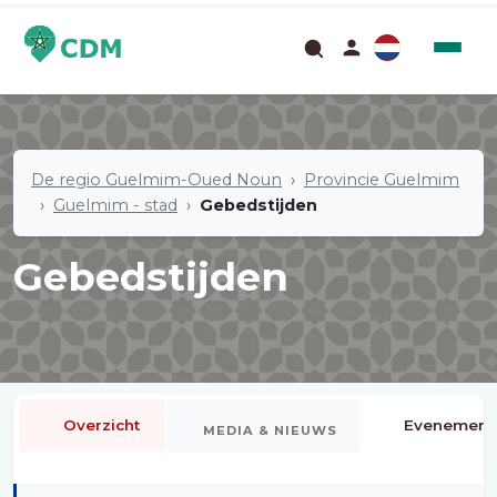
De regio Guelmim-Oued Noun
Provincie Guelmim
Guelmim - stad
Gebedstijden
Gebedstijden
Overzicht
Evenement
MEDIA & NIEUWS