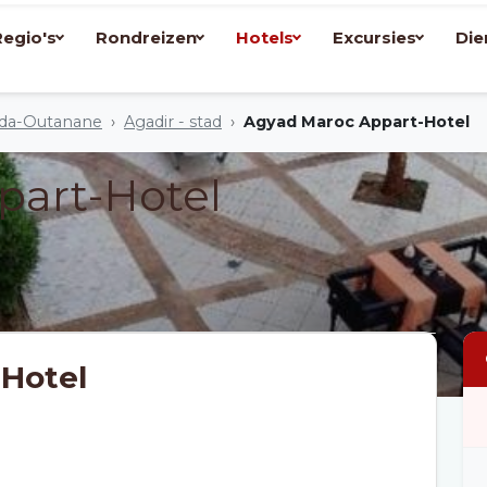
Regio's
Rondreizen
Hotels
Excursies
Die
ssenen
 Ida-Outanane
Agadir - stad
Agyad Maroc Appart-Hotel
part-Hotel
Hotel