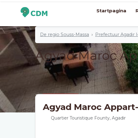
Startpagina
08-08-2026 t/m 10-08-2026
2 Volwa
De regio Souss-Massa
Prefectuur Agadir
Agyad Maroc Ap
4 sterren
Agyad Maroc Appart-
Quartier Touristique Founty, Agadir