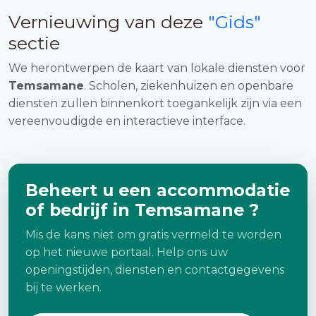
Vernieuwing van deze
"Gids"
sectie
We herontwerpen de kaart van lokale diensten voor
Temsamane
. Scholen, ziekenhuizen en openbare
diensten zullen binnenkort toegankelijk zijn via een
vereenvoudigde en interactieve interface.
Beheert u een accommodatie
of bedrijf in Temsamane ?
Mis de kans niet om gratis vermeld te worden
op het nieuwe portaal. Help ons uw
openingstijden, diensten en contactgegevens
bij te werken.