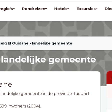
Regio's
Rondreizen
Hotels
Excursies
Die
elg El Ouidane - landelijke gemeente
 landelijke gemeente
dane
andelijke gemeente in de provincie Taourirt,
699 inwoners (2004).