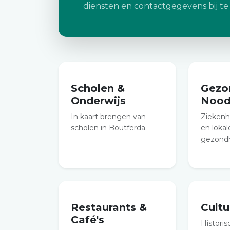
diensten en contactgegevens bij te
Scholen &
Gezo
Onderwijs
Nood
In kaart brengen van
Ziekenh
scholen in Boutferda.
en lokal
gezondh
Restaurants &
Cult
Café's
Historis