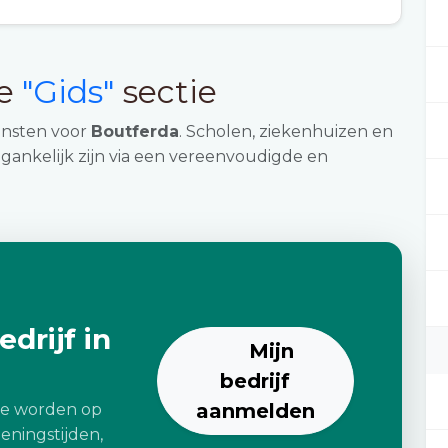
ze
"Gids"
sectie
ensten voor
Boutferda
. Scholen, ziekenhuizen en
gankelijk zijn via een vereenvoudigde en
drijf in
Mijn
bedrijf
aanmelden
 te worden op
eningstijden,