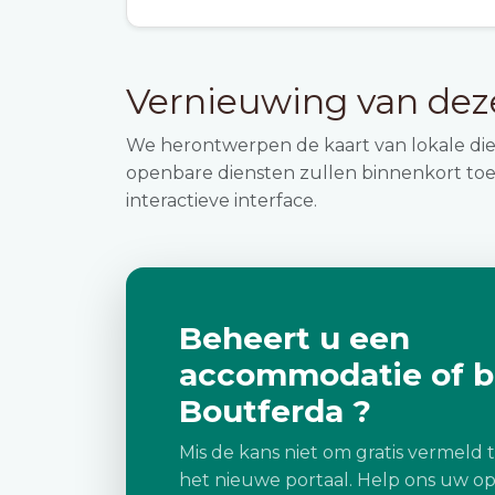
Vernieuwing van de
We herontwerpen de kaart van lokale di
openbare diensten zullen binnenkort toe
interactieve interface.
Beheert u een
accommodatie of be
Boutferda ?
Mis de kans niet om gratis vermeld
het nieuwe portaal. Help ons uw op