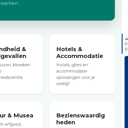
 werken.

t
ndheid &
Hotels &
B
gevallen
Accommodatie
uizen, klinieken
Hotels, gîtes en
e
accommodatie-
eidscentra.
oplossingen voor je
verblijf.
uur & Musea
Bezienswaardig
heden
ch erfgoed,