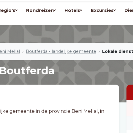
Regio's
Rondreizen
Hotels
Excursies
Die
éni Mellal
Boutferda - landelijke gemeente
Lokale diens
 Boutferda
jke gemeente in de provincie Beni Mellal, in