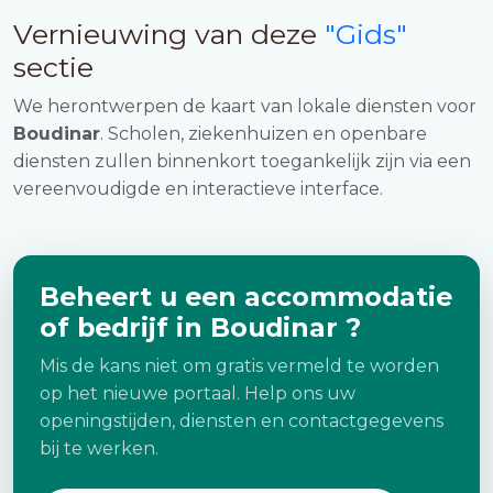
Vernieuwing van deze
"Gids"
sectie
We herontwerpen de kaart van lokale diensten voor
Boudinar
. Scholen, ziekenhuizen en openbare
diensten zullen binnenkort toegankelijk zijn via een
vereenvoudigde en interactieve interface.
Beheert u een accommodatie
of bedrijf in Boudinar ?
Mis de kans niet om gratis vermeld te worden
op het nieuwe portaal. Help ons uw
openingstijden, diensten en contactgegevens
bij te werken.