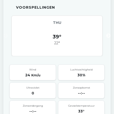
VOORSPELLINGEN
THU
39°
22°
Wind
Luchtvochtigheid
24
30%
Km/u
Ultraviolet
Zonsopkomst
0
--:--
Zonsondergang
Gevoelstemperatuur
--:--
33°