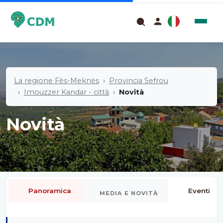
La regione Fès-Meknès
Provincia Sefrou
Imouzzer Kandar - città
Novità
Novità
Panoramica
Eventi
MEDIA E NOVITÀ