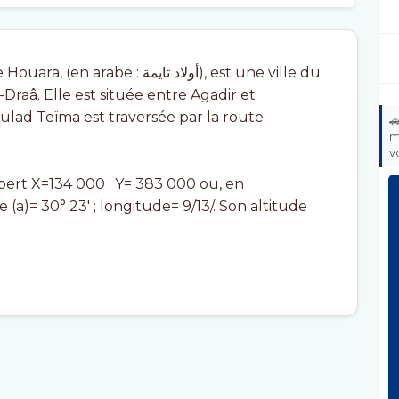
أولاد تايمة), est une ville du
Draâ. Elle est située entre Agadir et
ulad Teïma est traversée par la route

m
v
bert X=134 000 ; Y= 383 000 ou, en
a)= 30° 23' ; longitude= 9/13/. Son altitude