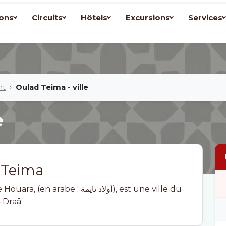
ons
Circuits
Hôtels
Excursions
Services
nt
Oulad Teima - ville
e
 Teima
أولاد تايمة), est une ville du
a-Draâ