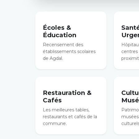
Écoles &
Sant
Éducation
Urge
Recensement des
Hôpitaux
établissements scolaires
centres
de Agdal.
proximit
Restauration &
Cultu
Cafés
Musé
Les meilleures tables,
Patrimoi
restaurants et cafés de la
musées 
commune.
culturels