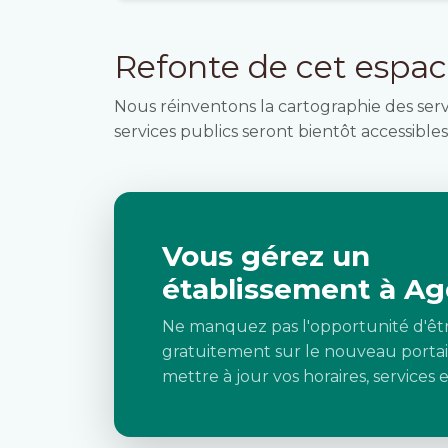
Refonte de cet espa
Nous réinventons la cartographie des ser
services publics seront bientôt accessibles 
Vous gérez un
établissement à Ag
Ne manquez pas l'opportunité d'êt
gratuitement sur le nouveau portai
mettre à jour vos horaires, services