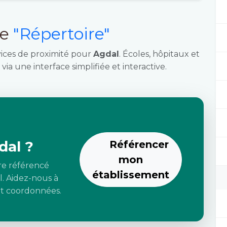
ce
"Répertoire"
vices de proximité pour
Agdal
. Écoles, hôpitaux et
via une interface simplifiée et interactive.
dal ?
Référencer
mon
re référencé
établissement
l. Aidez-nous à
 et coordonnées.