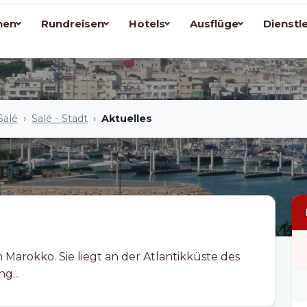
nen
Rundreisen
Hotels
Ausflüge
Dienstl
Salé
Salé - Stadt
Aktuelles
g...