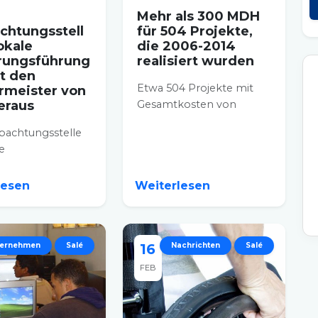
Mehr als 300 MDH
chtungsstell
für 504 Projekte,
lokale
die 2006-2014
rungsführung
realisiert wurden
t den
Etwa 504 Projekte mit
rmeister von
eraus
Gesamtkosten von
geschätzten 300,8
bachtungsstelle
Millionen Dirham (MDH)
le
wurden im Zeitraum...
ngsführung (OGL)
é hat soeben
lesen
Weiterlesen
nden Tisch...
ternehmen
Salé
16
Nachrichten
Salé
FEB