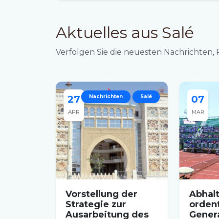
Aktuelles aus Salé
Verfolgen Sie die neuesten Nachrichten, P
27
Nachrichten
Salé
07
APR
MAR
Vorstellung der
Abhal
Strategie zur
orden
Ausarbeitung des
Gener