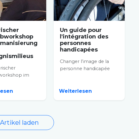
rischer
Un guide pour
ibworkshop
l'intégration des
umanisierung
personnes
handicapées
gnismilieus
Changer l’image de la
arischer
personne handicapée
workshop im
comme étant une
 Gefängnis von
personne infirme aux
 auf die
yeux des...
lesen
Weiterlesen
erung des...
Artikel laden