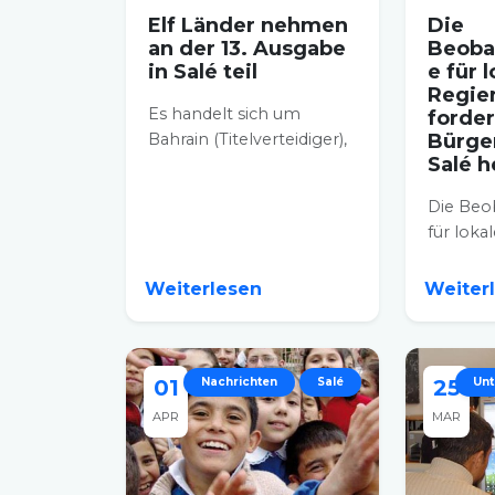
Elf Länder nehmen
Die
an der 13. Ausgabe
Beoba
in Salé teil
e für 
Regie
Es handelt sich um
forder
Bahrain (Titelverteidiger),
Bürge
Salé h
Algerien, Oman, Irak,
Vereinigte Arabische
Die Beo
Emirate,...
für loka
Regieru
von Sal
Weiterlesen
Weiter
einen ru
01
Nachrichten
Salé
25
Un
APR
MAR