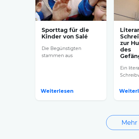
Sporttag für die
Litera
Kinder von Salé
Schre
zur H
Die Begünstigten
des
stammen aus
Gefän
verschiedenen
Ein liter
Organisationen des
Schreib
assoziativen Körpers der...
lokalen
Salé, der
Weiterlesen
Weiter
Humanisi
Mehr 