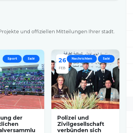
rojekte und offiziellen Mitteilungen Ihrer stadt.
Sport
Salé
26
Nachrichten
Salé
FEB
tung der
Polizei und
tlichen
Zivilgesellschaft
alversammlu
verbünden sich