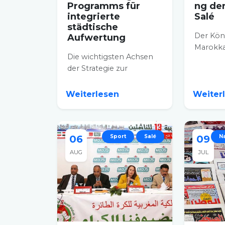
Programms für
ng de
integrierte
Salé
städtische
Der Kön
Aufwertung
Marokka
Die wichtigsten Achsen
Tennisv
der Strategie zur
hielt am
Ausarbeitung des
seine jäh
Programms für
Weiterlesen
Weiter
integrierte städtische...
06
Sport
Salé
09
N
AUG
JUL