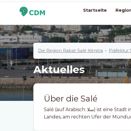
Startseite
Regio
Die Region Rabat-Salé-Kénitra
Präfektur 
Aktuelles
Über die Salé
Salé (auf Arabisch: سلا) ist eine Stadt in Marokko. Sie liegt an der Atlantikküste des
Landes, am rechten Ufer der Mündun