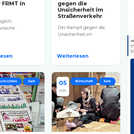
r FRMT in
gegen die
Unsicherheit im
Straßenverkehr
iglich
Der Kampf gegen die
nische
Unsicherheit im
erband (FRMT)

Straßenverkehr in der
 Samstag in Salé
t
Nähe von Schulen stand
rliche...
B
im Mittelpunkt...
lesen
Weiterlesen
achrichten
Salé
05
Wirtschaft
Salé
JUN