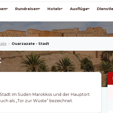
nen
Rundreisen
Hotels
Ausflüge
Dienstl
zate
Ouarzazate - Stadt
t
auch als „Tor zur Wüste“ bezeichnet.