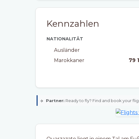
Kennzahlen
NATIONALITÄT
Ausländer
Marokkaner
79 
✈️
Partner:
Ready to fly? Find and book your flig
Ouarzazate liegt in einem Tal am Fuße