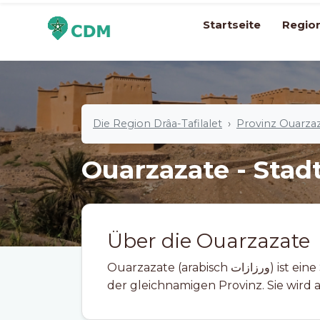
Startseite
Regio
Die Region Drâa-Tafilalet
Provinz Ouarza
Ouarzazate - Stad
Über die Ouarzazate
Ouarzazate (arabisch ورزازات) ist eine Stadt im Süden Marokkos und der Hauptort
der gleichnamigen Provinz. Sie wird 