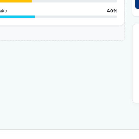
siko
40%