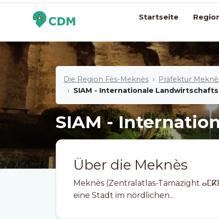
Startseite
Regio
Die Region Fès-Meknès
Präfektur Meknè
SIAM - Internationale Landwirtschaf
SIAM - Internati
Über die Meknès
Meknès (Zentralatlas-Tamazight ⴰⵎⴽⵏⴰⵙ Ameknas, a
eine Stadt im nördlichen...