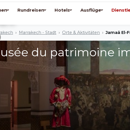
el
nen
Rundreisen
Hotels
Ausflüge
Dienstl
rakech
Marrakech - Stadt
Orte & Aktivitäten
Jamaâ El-
usée du patrimoine i