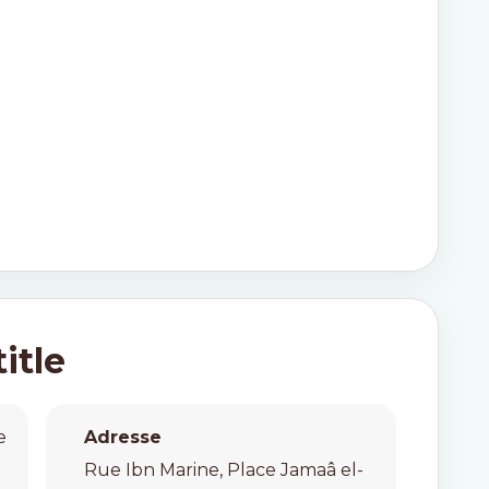
itle
e
Adresse
Rue Ibn Marine, Place Jamaâ el-