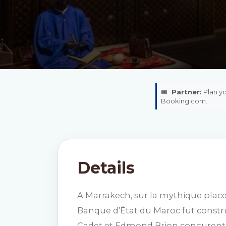
🎟️
Partner:
Plan yo
Booking.com.
Details
A Marrakech, sur la mythique place
Banque d’État du Maroc fut constru
Cadet et Edmond Brion conçurent 