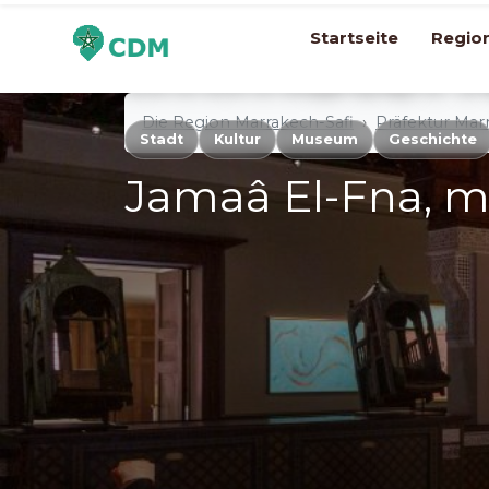
immatéri
Startseite
Regio
Die Region Marrakech-Safi
Präfektur Mar
Stadt
Kultur
Museum
Geschichte
Jamaâ El-Fna, m