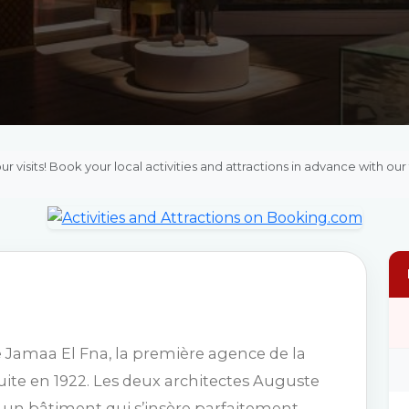
ur visits! Book your local activities and attractions in advance with our
 Jamaa El Fna, la première agence de la
ite en 1922. Les deux architectes Auguste
un bâtiment qui s’insère parfaitement