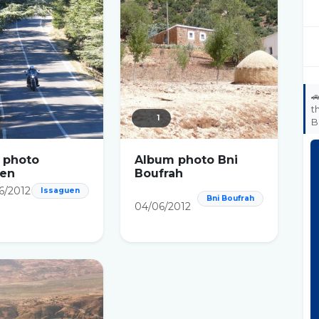

t
1
B
 photo
Album photo Bni
uen
Boufrah
6/2012
Issaguen
Bni Boufrah
04/06/2012