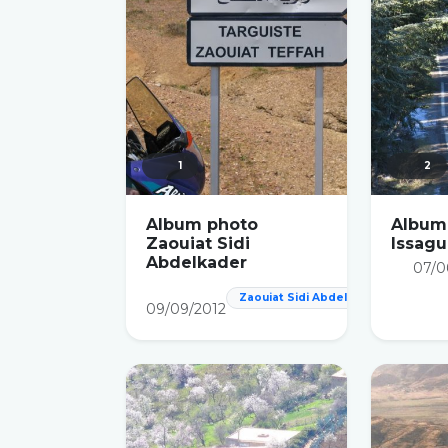
1
2
Album photo
Album
Zaouiat Sidi
Issag
Abdelkader
07/0
Zaouiat Sidi Abdelkader
09/09/2012